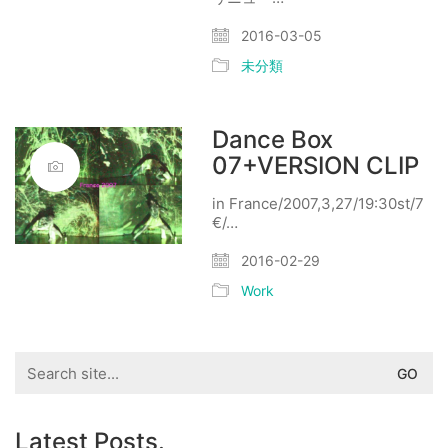
2016-03-05
未分類
Dance Box
07+VERSION CLIP
in France/2007,3,27/19:30st/7
€/…
2016-02-29
Work
Search
for:
Latest Posts.